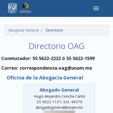
T
o
g
Pasar
g
al
l
Abogacía General
Directorio
contenido
e
principal
n
a
Directorio OAG
v
i
g
Conmutador: 55 5622-2222 ó 55 5622-1599
a
t
Correo: correspondencia.oag@unam.mx
i
o
Oficina de la Abogacía General
n
Abogado General
Hugo Alejandro Concha Cantú
55 5622 1137, Ext. 40579
abogadogeneral@unam.mx