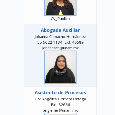
CV_Público
Abogada Auxiliar
Johanna Camacho Hernández
55 5622 1134, Ext. 40589
johannach@unam.mx
Asistente de Procesos
Flor Angélica Herrera Ortega
Ext. 82666
angieher@unam.mx