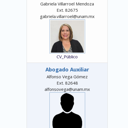
Gabriela Villarroel Mendoza
Ext. 82675
gabriela.villarroel@unam.mx
CV_Público
Abogado Auxiliar
Alfonso Vega Gómez
Ext. 82648
alfonsovega@unam.mx